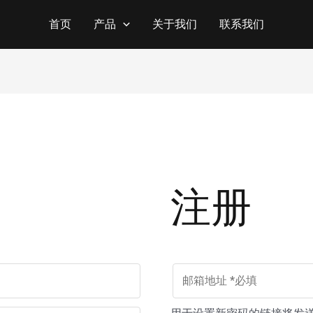
首页
产品
关于我们
联系我们
注册