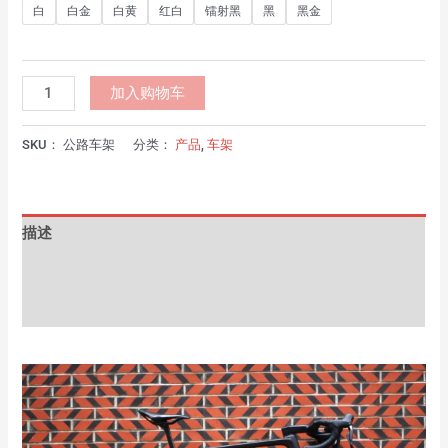
白
白金
白黄
红白
镭射黑
黑
黑金
加入购物车
SKU：
公路车架
分类：
产品
,
车架
描述
其他信息
用户评价 (0)