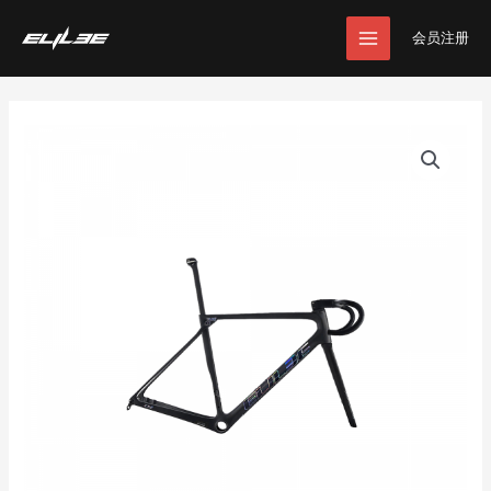
跳
MAIN
至
会员注册
MENU
内
容
公
路
车
架
数
量