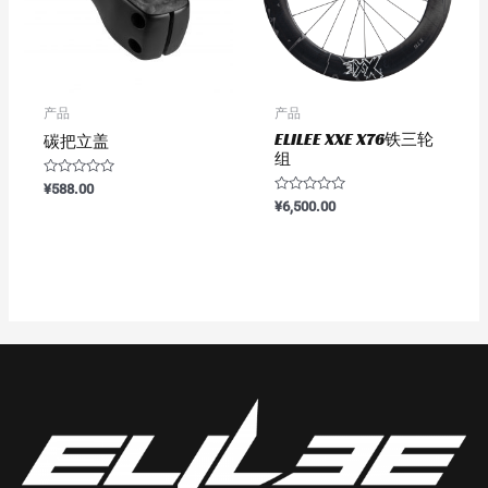
产品
产品
ELILEE XXE X76铁三轮
碳把立盖
组
评
¥
588.00
分
评
¥
6,500.00
0
分
&sol;
0
5
&sol;
5