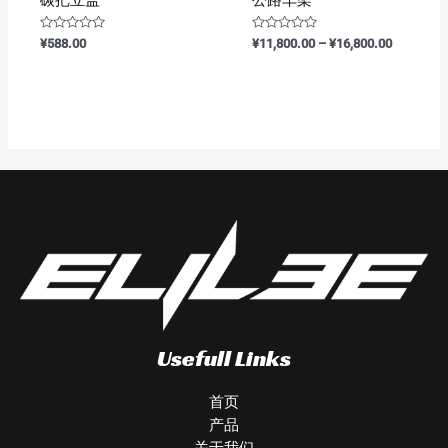
评
评
¥
588.00
¥
11,800.00
–
¥
16,800.00
分
分
0
0
&sol;
&sol;
5
5
Usefull Links
首页
产品
关于我们