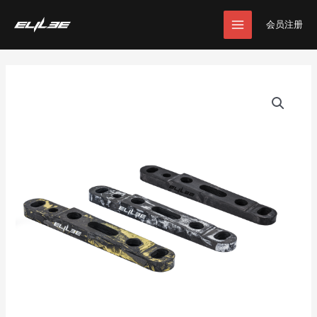
跳
MAIN
至
会员注册
MENU
内
容
碟
刹
底
座
数
量