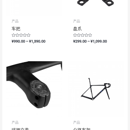
产品
产品
车把
盘爪
评
评
¥
990.00
–
¥
1,390.00
¥
299.00
–
¥
1,099.00
分
分
0
0
&sol;
&sol;
5
5
产品
产品
碳把立盖
公路车架