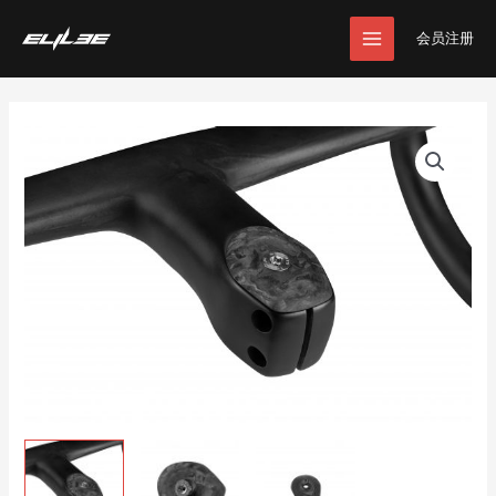
跳
MAIN
至
会员注册
MENU
内
容
碳
把
立
盖
数
量