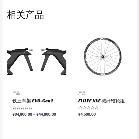
相关产品
产品
产品
铁三车架 EVO-Gen2
ELILEE XXE 碳纤维轮组
评
评
¥
34,800.00
–
¥
44,800.00
¥
4,500.00
分
分
0
0
&sol;
&sol;
5
5