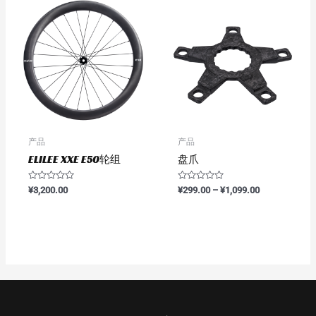
产品
产品
ELILEE XXE E50轮组
盘爪
评
评
¥
3,200.00
¥
299.00
–
¥
1,099.00
分
分
0
0
&sol;
&sol;
5
5