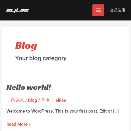
跳
MAIN
至
会员注册
MENU
内
容
Blog
Your blog category
Hello world!
Hello
world!
一条评论
/
Blog
/ 作者：
elilee
Welcome to WordPress. This is your first post. Edit or […]
Read More »